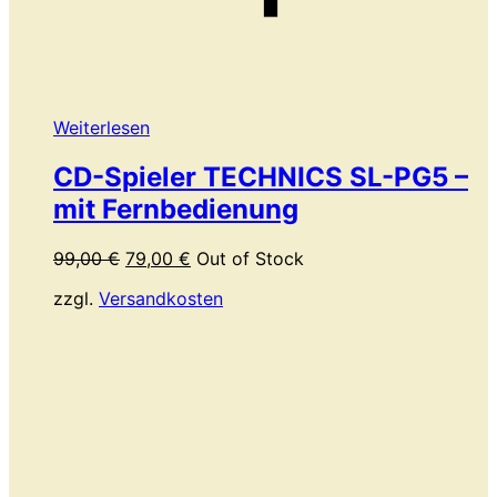
Weiterlesen
CD-Spieler TECHNICS SL-PG5 –
mit Fernbedienung
Ursprünglicher
Aktueller
99,00
€
79,00
€
Out of Stock
Preis
Preis
zzgl.
Versandkosten
war:
ist:
99,00 €
79,00 €.