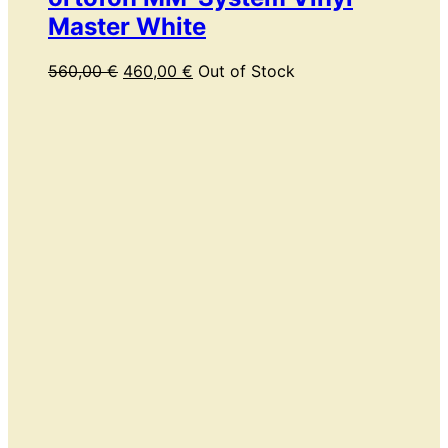
Master White
Ursprünglicher
Aktueller
560,00
€
460,00
€
Out of Stock
Preis
Preis
war:
ist:
560,00 €
460,00 €.