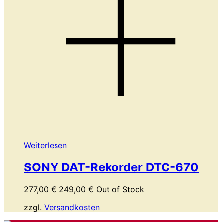
Weiterlesen
SONY DAT-Rekorder DTC-670
Ursprünglicher
Aktueller
277,00
€
249,00
€
Out of Stock
Preis
Preis
zzgl.
Versandkosten
war:
ist:
277,00 €
249,00 €.