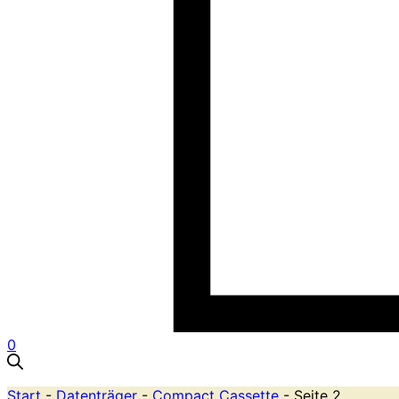
0
Start
-
Datenträger
-
Compact Cassette
- Seite 2