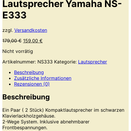
Lautsprecher Yamaha NS-
E333
zzgl.
Versandkosten
Ursprünglicher
Aktueller
179,00
€
159,00
€
Preis
Preis
Nicht vorrätig
war:
ist:
179,00 €
159,00 €.
Artikelnummer:
NS333
Kategorie:
Lautsprecher
Beschreibung
Zusätzliche Informationen
Rezensionen (0)
Beschreibung
Ein Paar ( 2 Stück) Kompaktlautsprecher im schwarzen
Klavierlackholzgehäuse.
2-Wege System. Inklusive abnehmbarer
Frontbespannungen.