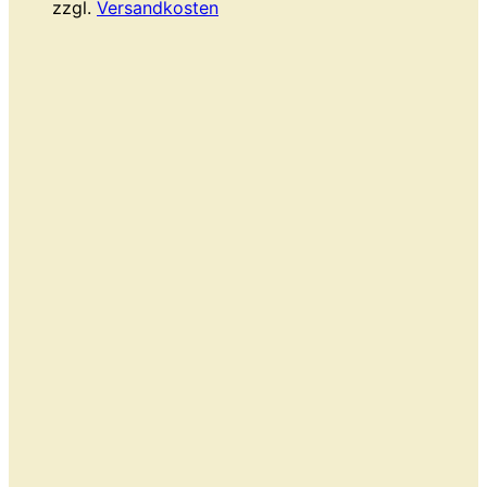
zzgl.
Versandkosten
war:
ist:
225,00 €
189,00 €.